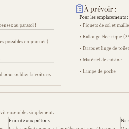
À prévoir :
Pour les emplacements :
 pensez au parasol !
• Piquets de sol et maille
• Rallonge électrique (
s possibles en journée).
• Draps et linge de toile
.
• Matériel de cuisine
• Lampe de poche 
al pour oublier la voiture.
:
on vit ensemble, simplement.
Priorité aux piétons
Nat
e 
Ici, les enfants jouent et les vélos sont rois. On roule 
On e