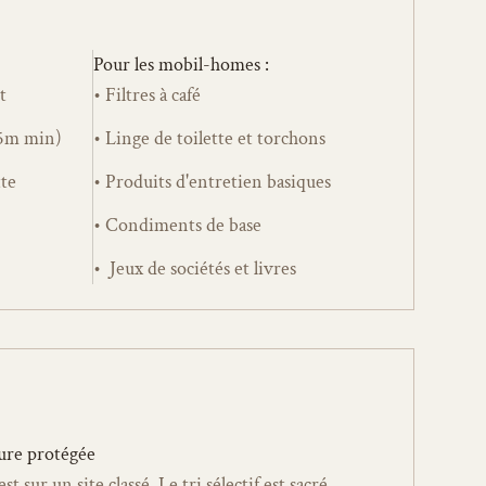
Pour les mobil-homes :
t
• Filtres à café
25m min)
• Linge de toilette et torchons
tte
• Produits d'entretien basiques
• Condiments de base
•  Jeux de sociétés et livres
ure protégée
st sur un site classé. Le tri sélectif est sacré 