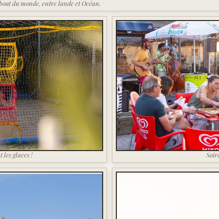
 bout du monde, entre lande et Océan.
les glaces !
Soir