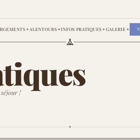
ERGEMENTS
✦
ALENTOURS
✦
INFOS PRATIQUES
✦
GALERIE
✦
V
atiques
séjour !
✦